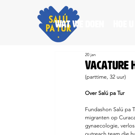
Wat we doen
Hoe u
20 jan
Vacature 
(parttime, 32 uur)
Over Salú pa Tur
Fundashon Salú pa 
migranten op Curacao
gynaecologie, verlo
outreach team die hu