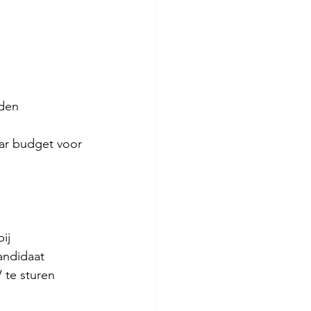
iden 
aar budget voor 
ij 
andidaat 
 te sturen 