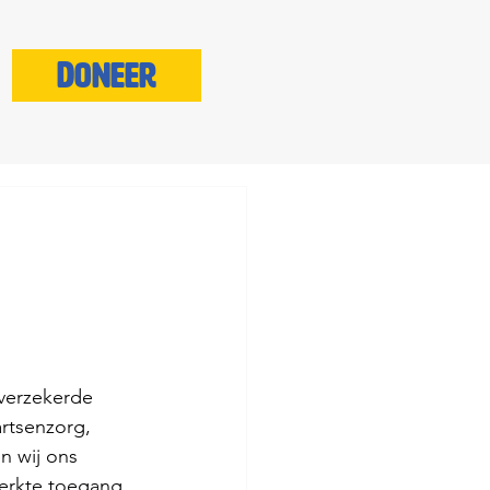
Doneer
verzekerde 
rtsenzorg, 
 wij ons 
perkte toegang 