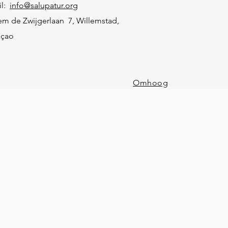
il:
info@salupatur.org
em de Zwijgerlaan 7, Willemstad,
açao
Omhoog