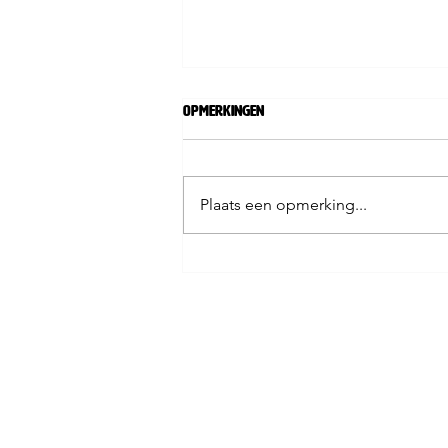
Opmerkingen
Plaats een opmerking...
Coraad CMC Benefietdiner (10
januari 2026)