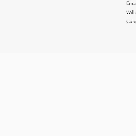
Ema
Will
Cur