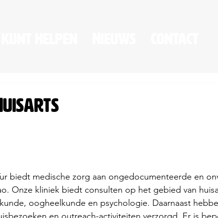
 kunt helpen
Nieuws
Contact
Huisarts
Tur biedt medische zorg aan ongedocumenteerde en on
. Onze kliniek biedt consulten op het gebied van huisa
skunde, oogheelkunde en psychologie. Daarnaast hebben
isbezoeken en outreach-activiteiten verzorgd. Er is be