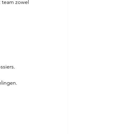
t team zowel 
ssiers.
lingen.