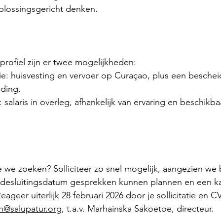
 oplossingsgericht denken.
profiel zijn er twee mogelijkheden:
ctie: huisvesting en vervoer op Curaçao, plus een besche
ding.
: salaris in overleg, afhankelijk van ervaring en beschikb
ie we zoeken? Solliciteer zo snel mogelijk, aangezien we b
r desluitingsdatum gesprekken kunnen plannen en een k
ageer uiterlijk 28 februari 2026 door je sollicitatie en CV
n@salupatur.org
, t.a.v. Marhainska Sakoetoe, directeur.