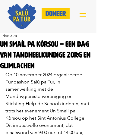
Doneer
1 dec 2024
Un Smaíl pa Kòrsou – Een Dag
van Tandheelkundige Zorg en
Glimlachen
Op 10 november 2024 organiseerde 
Fundashon Salú pa Tur, in 
samenwerking met de
Mondhygiënistenvereniging en 
Stichting Help de Schoolkinderen, met 
trots het evenement Un Smaíl pa 
Kòrsou op het Sint Antonius College. 
Dit impactvolle evenement, dat 
plaatsvond van 9:00 uur tot 14:00 uur, 