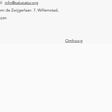
il:
info@salupatur.org
em de Zwijgerlaan 7, Willemstad,
açao
Omhoog