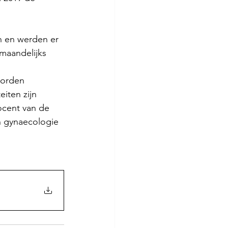
n en werden er 
maandelijks 
worden 
iten zijn 
ocent van de 
n gynaecologie 