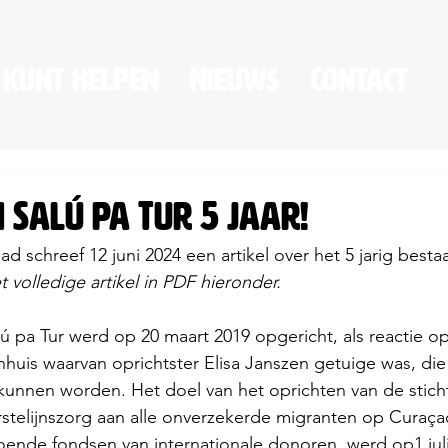
 kunt helpen
Nieuws
Contact
Salú pa Tur 5 jaar!
ad schreef 12 juni 2024 een artikel over het 5 jarig besta
volledige artikel in PDF hieronder. 
nhuis waarvan oprichtster Elisa Janszen getuige was, die 
nnen worden. Het doel van het oprichten van de sticht
rstelijnszorg aan alle onverzekerde migranten op Curaça
ende fondsen van internationale donoren, werd op1 juli