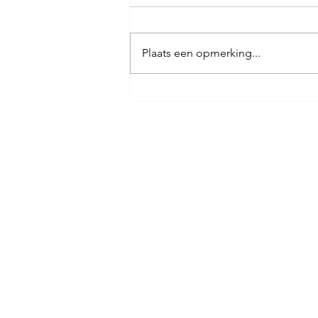
Plaats een opmerking...
Coraad CMC Benefietdiner (10
januari 2026)