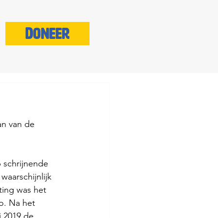
Doneer
an van de 
waarschijnlijk 
ing was het 
o. Na het 
 2019 de 