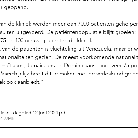
Tur geopend.
ar van de kliniek werden meer dan 7000 patiënten geholpe
ulten uitgevoerd. De patiëntenpopulatie blijft groeien: 
5 en 100 nieuwe patiënten de kliniek. 
van de patiënten is vluchteling uit Venezuela, maar er 
i nationaliteiten gezien. De meest voorkomende nationalite
 Haïtiaans, Jamaicaans en Dominicaans. ongeveer 75 pr
Waarschijnlijk heeft dit te maken met de verloskundige e
iek ook aanbiedt."
lliaans dagblad 12 juni 2024
.pdf
 4.22MB