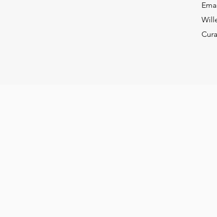
Ema
Will
Cur