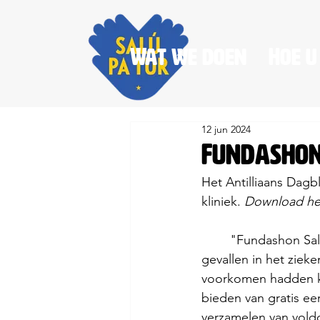
Wat we doen
Hoe u
12 jun 2024
Fundashon 
Het Antilliaans Dagbl
kliniek. 
Download het 
	"Fundashon Salú pa Tur werd op 20 maart 2019 opgericht, als reactie op schrijnende 
gevallen in het zieke
voorkomen hadden ku
bieden van gratis ee
verzamelen van voldo