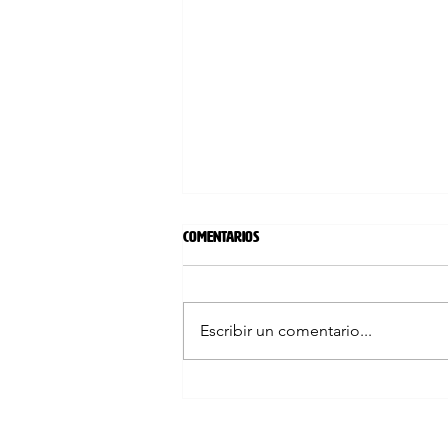
Comentarios
Escribir un comentario...
Cena de Navidad con MCB Sambil (6
de diciembre de 2025)