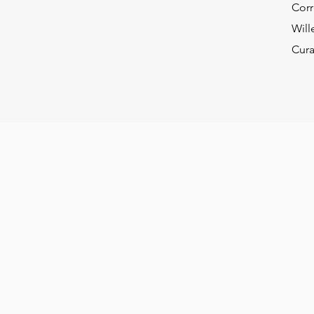
Corr
Will
Cur