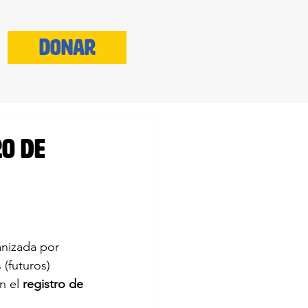
Donar
ro de
anizada por 
 (futuros) 
 el 
registro de 