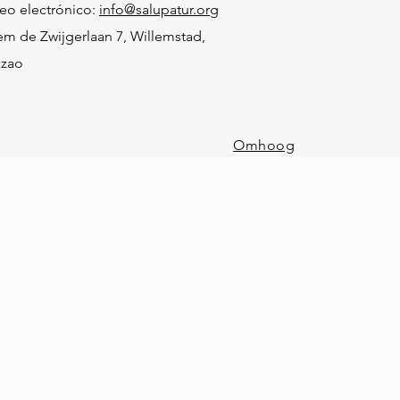
eo electrónico:
info@salupatur.org
em de Zwijgerlaan 7, Willemstad,
azao
Omhoog