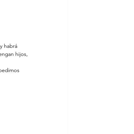
y habrá 
ngan hijos, 
.
 pedimos 