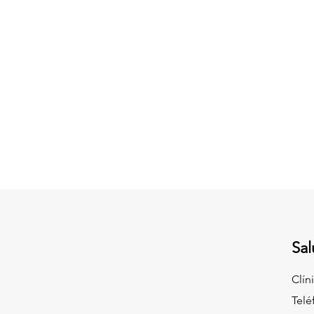
necesitados
Sal
Clín
Telé