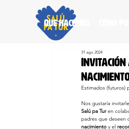
Que hacemos
Cómo pu
31 ago 2024
Invitación
Nacimiento
Estimados (futuros) 
Nos gustaría invitar
Salú pa Tur
 en colab
padres que deseen o
nacimiento
 y el 
reco